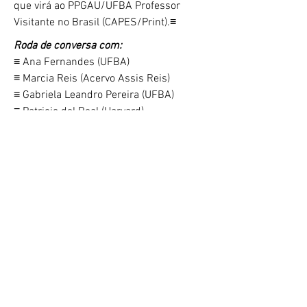
que virá ao PPGAU/UFBA Professor
Visitante no Brasil (CAPES/Print).≡
Roda de conversa com:
​≡ Ana Fernandes (UFBA)
​≡ Marcia Reis (Acervo Assis Reis)
​≡ Gabriela Leandro Pereira (UFBA)
​≡ Patricio del Real (Harvard)
Mediação:
​≡ Junia Cambraia Mortimer
(UFBA/UFMG)
© 2022 por LEIA