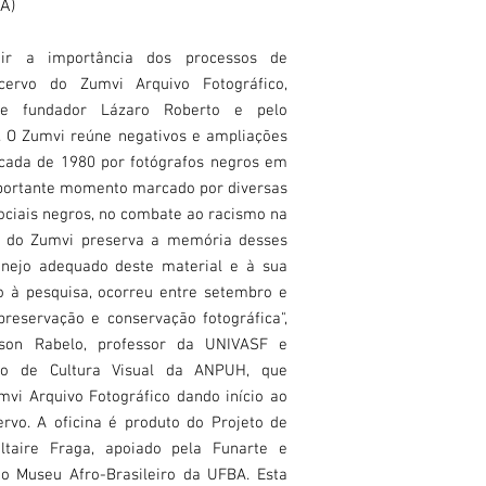
A)
ir a importância dos processos de
cervo do Zumvi Arquivo Fotográfico,
o e fundador Lázaro Roberto e pelo
a. O Zumvi reúne negativos e ampliações
cada de 1980 por fotógrafos negros em
mportante momento marcado por diversas
ciais negros, no combate ao racismo na
vo do Zumvi preserva a memória desses
nejo adequado deste material e à sua
ão à pesquisa, ocorreu entre setembro e
preservação e conservação fotográfica",
Elson Rabelo, professor da UNIVASF e
o de Cultura Visual da ANPUH, que
mvi Arquivo Fotográfico dando início ao
rvo. A oficina é produto do Projeto de
taire Fraga, apoiado pela Funarte e
o Museu Afro-Brasileiro da UFBA. Esta