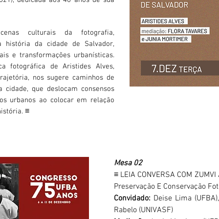
021), dedicada aos 40 anos de sua
nas culturais da fotografia,
história da cidade de Salvador,
ais e transformações urbanísticas.
a fotográfica de Aristides Alves,
rajetória, nos sugere caminhos de
a cidade, que deslocam consensos
nos urbanos ao colocar em relação
≡
história.
Mesa 02
​≡ LEIA CONVERSA COM ZUMVI
Preservação E Conservação Fot
Convidado:
Deise Lima (UFBA),
Rabelo (UNIVASF)