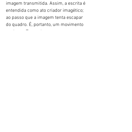
imagem transmitida. Assim, a escrita é
entendida como ato criador imagético;
ao passo que a imagem tenta escapar
do quadro. É, portanto, um movimento
conjunto. Tomando como recorte a
cidade de Salvador, Bahia, a pesquisa
buscará uma aproximação com
conceitos e práticas que transitem pelo
campo da linguagem escrita, para
alimentar as leituras e interpretações
possíveis da cidade.≡
< Voltar
© 2022 por LEIA
≡ Faculdade de Arquitetura
da Universidade Federal da Bahia
≡ Escola de Arquitetura e Design